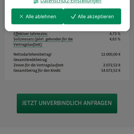
Datenschutz-Einstellungen
Alle ablehnen
Alle akzeptieren
Monatliche Kreditrate:
167,53 €
Anzahl der Kreditraten:
84
Monate
Effektiver Jahreszins:
4,73 %
Sollzinssatz (jährl. gebunden für die
4,63 %
Vertragslaufzeit):
Nettodarlehensbetrag/
12.000,00 €
Gesamtkreditbetrag:
Zinsen für die Vertragslaufzeit:
2.072,52 €
Gesamtbetrag für den Kredit:
14.072,52 €
JETZT UNVERBINDLICH ANFRAGEN