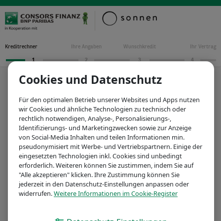
Kreditrechner
Ihre Angaben
Wunschkredit
Ihr Vertrag
1
2
3
4
Cookies und Datenschutz
IHR ÖKO-KREDIT
1
Für den optimalen Betrieb unserer Websites und Apps nutzen
wir Cookies und ähnliche Technologien zu technisch oder
Ihr Wunschbetrag
rechtlich notwendigen, Analyse-, Personalisierungs-,
max.
80.000
Identifizierungs- und Marketingzwecken sowie zur Anzeige
12.000 €
von Social-Media Inhalten und teilen Informationen min.
pseudonymisiert mit Werbe- und Vertriebspartnern. Einige der
eingesetzten Technologien inkl. Cookies sind unbedingt
erforderlich. Weiteren können Sie zustimmen, indem Sie auf
Laufzeit in Monaten
"Alle akzeptieren" klicken. Ihre Zustimmung können Sie
max.
120
jederzeit in den Datenschutz-Einstellungen anpassen oder
72
84
96
widerrufen.
Weitere Informationen im Cookie-Register