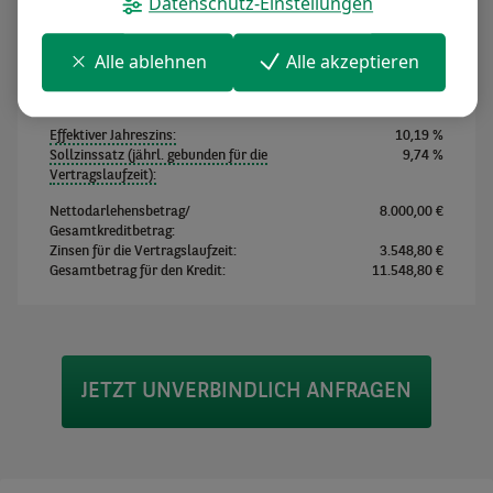
Datenschutz-Einstellungen
Alle ablehnen
Alle akzeptieren
Monatliche Kreditrate:
120,30 €
Anzahl der Kreditraten:
96
Monate
Effektiver Jahreszins:
10,19 %
Sollzinssatz (jährl. gebunden für die
9,74 %
Vertragslaufzeit):
Nettodarlehensbetrag/
8.000,00 €
Gesamtkreditbetrag:
Zinsen für die Vertragslaufzeit:
3.548,80 €
Gesamtbetrag für den Kredit:
11.548,80 €
JETZT UNVERBINDLICH ANFRAGEN