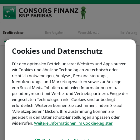
Kreditrechner
Ihre Angaben
Wunschkredit
Ihr Vertrag
1
2
3
4
Cookies und Datenschutz
IHR ONLINE KREDIT
1
Für den optimalen Betrieb unserer Websites und Apps nutzen
wir Cookies und ähnliche Technologien zu technisch oder
rechtlich notwendigen, Analyse-, Personalisierungs-,
Ihr Wunschbetrag
max.
80.000
Identifizierungs- und Marketingzwecken sowie zur Anzeige
8.000 €
von Social-Media Inhalten und teilen Informationen min.
pseudonymisiert mit Werbe- und Vertriebspartnern. Einige der
eingesetzten Technologien inkl. Cookies sind unbedingt
erforderlich. Weiteren können Sie zustimmen, indem Sie auf
"Alle akzeptieren" klicken. Ihre Zustimmung können Sie
Laufzeit in Monaten
max.
120
jederzeit in den Datenschutz-Einstellungen anpassen oder
84
96
108
widerrufen.
Weitere Informationen im Cookie-Register