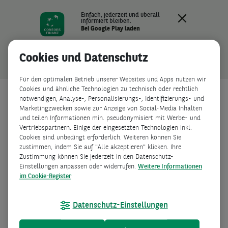
Einfach, jederzeit und überall
informiert bleiben.
Bei Google Play laden
Jetzt öffnen
Cookies und Datenschutz
Für den optimalen Betrieb unserer Websites und Apps nutzen wir
Cookies und ähnliche Technologien zu technisch oder rechtlich
Guten Tag!
notwendigen, Analyse-, Personalisierungs-, Identifizierungs- und
Marketingzwecken sowie zur Anzeige von Social-Media Inhalten
und teilen Informationen min. pseudonymisiert mit Werbe- und
Kontonummer
Vertriebspartnern. Einige der eingesetzten Technologien inkl.
Cookies sind unbedingt erforderlich. Weiteren können Sie
zustimmen, indem Sie auf "Alle akzeptieren" klicken. Ihre
Zustimmung können Sie jederzeit in den Datenschutz-
Einstellungen anpassen oder widerrufen.
Weitere Informationen
Passwort
im Cookie-Register
Datenschutz-Einstellungen